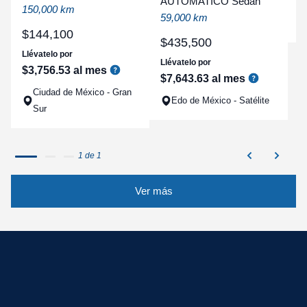
AUTOMATICO Sedan
a
150,000 km
59,000 km
q
$
144
,
100
$
435
,
500
Llévatelo por
Llévatelo por
$
3
,
756
.
53
al mes
$
7
,
643
.
63
al mes
Ciudad de México - Gran
Edo de México - Satélite
Sur
1 de 1
Ver más