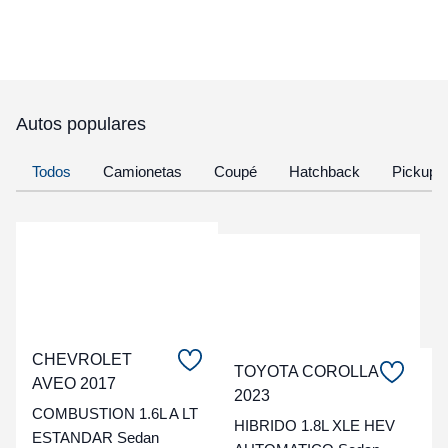
Autos populares
Todos
Camionetas
Coupé
Hatchback
Pickup
CHEVROLET
TOYOTA COROLLA
C
AVEO 2017
2023
COMBUSTION 1.6L A LT
t
HIBRIDO 1.8L XLE HEV
ESTANDAR Sedan