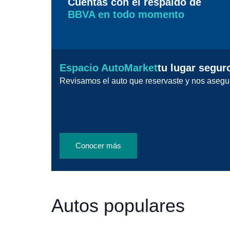
Cuentas con el respaldo de
BBVA en todo momento
Espacio AutoMarket
tu lugar segur
Revisamos el auto que reservaste y nos asegu
Conocer más
Autos populares