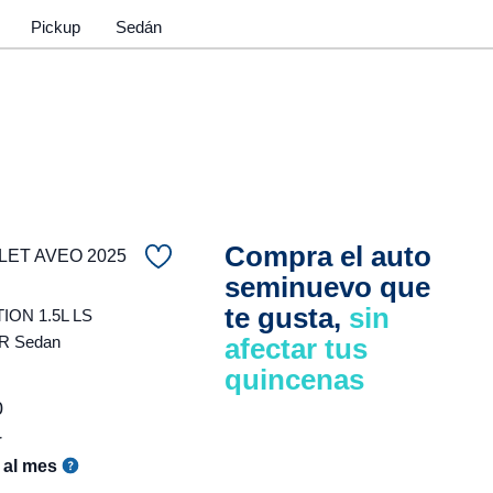
Pickup
Sedán
Compra el auto
ET AVEO 2025
seminuevo que
te gusta,
sin
ON 1.5L LS
R Sedan
afectar tus
quincenas
0
r
al mes