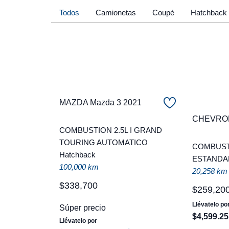
Todos
Camionetas
Coupé
Hatchback
MAZDA Mazda 3 2021
CHEVROL
COMBUSTION 2.5L I GRAND
TOURING AUTOMATICO
COMBUSTI
Hatchback
ESTANDA
100,000 km
20,258 km
$
338
,
700
$
259
,
20
Llévatelo po
Súper precio
$
4
,
599
.
25
Llévatelo por