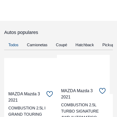
Autos populares
Todos
Camionetas
Coupé
Hatchback
Pickup
MAZDA Mazda 3
MAZDA Mazda 3
2021
2021
C
COMBUSTION 2.5L
COMBUSTION 2.5L I
TURBO SIGNATURE
t
GRAND TOURING