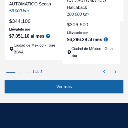
AWD AUTOMATICO
AUTOMATICO Sedan
a
Hatchback
58,000 km
q
100,000 km
$
344
,
100
$
306
,
500
Llévatelo por
Llévatelo por
$
7
,
051
.
10
al mes
$
6
,
296
.
29
al mes
Ciudad de México - Torre
Ciudad de México - Gran
BBVA
Sur
1 de 1
Ver más