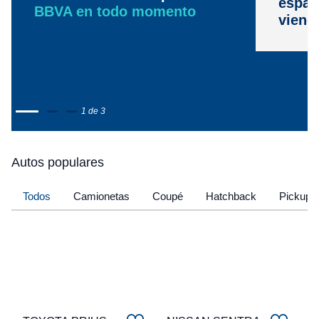
espac
BBVA en todo momento
viene
1 de 3
Autos populares
Todos
Camionetas
Coupé
Hatchback
Pickup