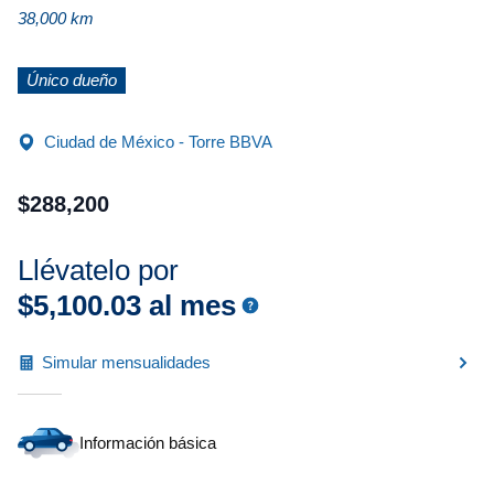
38,000 km
Único dueño
Ciudad de México - Torre BBVA
$
288
,
200
Llévatelo por
$
5
,
100
.
03
al mes
Simular mensualidades
Información básica