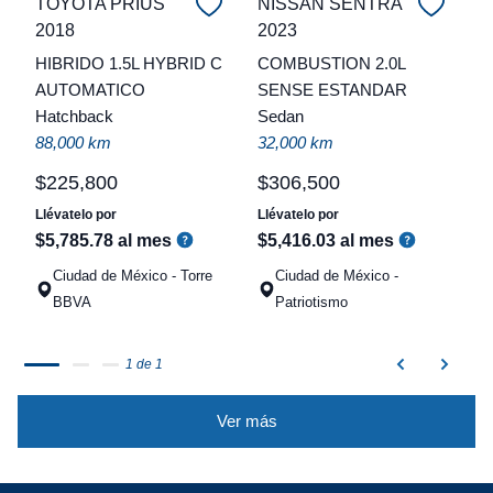
TOYOTA PRIUS
NISSAN SENTRA
2018
2023
C
HIBRIDO 1.5L HYBRID C
COMBUSTION 2.0L
t
AUTOMATICO
SENSE ESTANDAR
Hatchback
Sedan
a
88,000 km
32,000 km
q
$
225
,
800
$
306
,
500
Llévatelo por
Llévatelo por
$
5
,
785
.
78
al mes
$
5
,
416
.
03
al mes
Ciudad de México - Torre
Ciudad de México -
BBVA
Patriotismo
1 de 1
Ver más