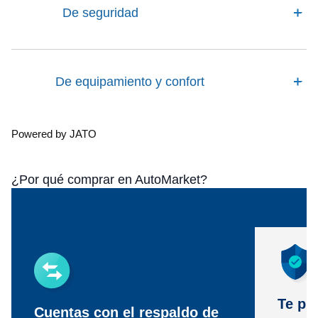
De seguridad
De equipamiento y confort
Powered by JATO
¿Por qué comprar en AutoMarket?
Te pr
Cuentas con el respaldo de