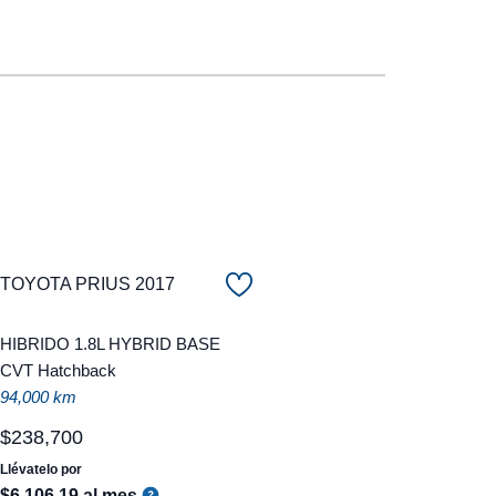
TOYOTA PRIUS 2017
HIBRIDO 1.8L HYBRID BASE
CVT Hatchback
94,000 km
$
238
,
700
Llévatelo por
$
6
,
106
.
19
al mes