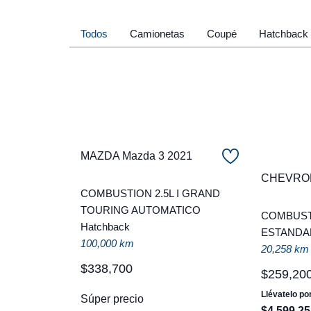
Todos
Camionetas
Coupé
Hatchback
MAZDA Mazda 3 2021
CHEVROL
COMBUSTION 2.5L I GRAND
TOURING AUTOMATICO
COMBUSTI
Hatchback
ESTANDA
100,000 km
20,258 km
$
338
,
700
$
259
,
20
Llévatelo po
Súper precio
$
4
,
599
.
25