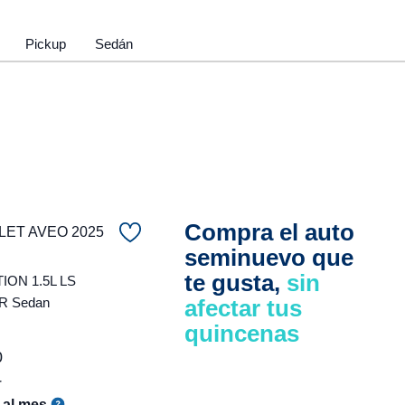
Pickup
Sedán
Compra el auto
ET AVEO 2025
seminuevo que
te gusta,
sin
ON 1.5L LS
R Sedan
afectar tus
quincenas
0
r
al mes