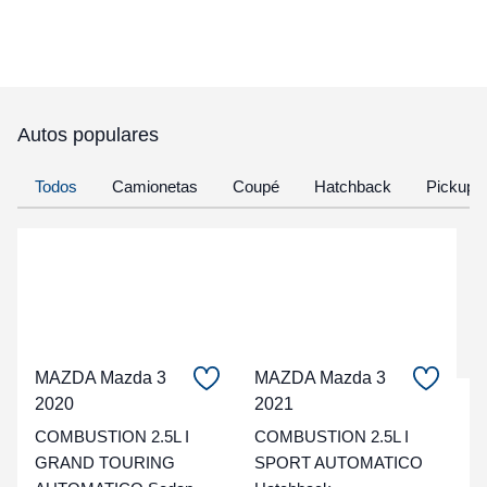
Autos populares
Todos
Camionetas
Coupé
Hatchback
Pickup
MAZDA Mazda 3
MAZDA Mazda 3
2020
2021
C
COMBUSTION 2.5L I
COMBUSTION 2.5L I
t
GRAND TOURING
SPORT AUTOMATICO