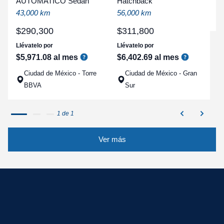
AUTOMATICO Sedan
Hatchback
a
43,000 km
56,000 km
q
$
290
,
300
$
311
,
800
Llévatelo por
Llévatelo por
$
5
,
971
.
08
al mes
$
6
,
402
.
69
al mes
Ciudad de México - Torre
Ciudad de México - Gran
BBVA
Sur
1 de 1
Ver más