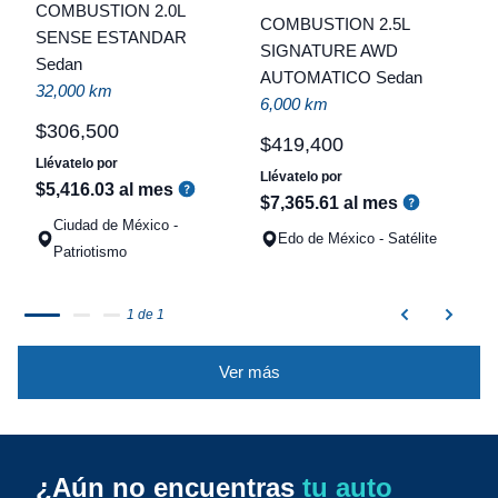
COMBUSTION 2.0L
COMBUSTION 2.5L
t
SENSE ESTANDAR
SIGNATURE AWD
Sedan
a
AUTOMATICO Sedan
32,000 km
q
6,000 km
$
306
,
500
$
419
,
400
Llévatelo por
Llévatelo por
$
5
,
416
.
03
al mes
$
7
,
365
.
61
al mes
Ciudad de México -
Edo de México - Satélite
Patriotismo
1 de 1
Ver más
¿Aún no encuentras
tu auto