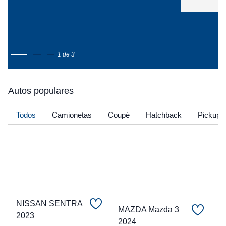
1 de 3
Autos populares
Todos
Camionetas
Coupé
Hatchback
Pickup
NISSAN SENTRA
MAZDA Mazda 3
2023
C
2024