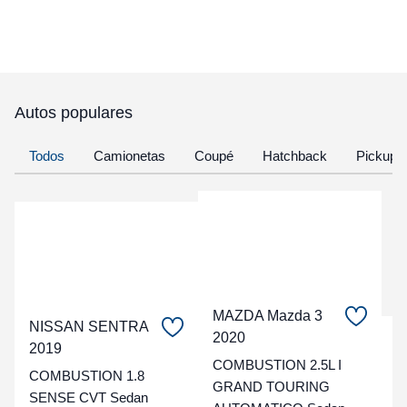
Autos populares
Todos
Camionetas
Coupé
Hatchback
Pickup
MAZDA Mazda 3
NISSAN SENTRA
2020
C
2019
COMBUSTION 2.5L I
COMBUSTION 1.8
t
GRAND TOURING
SENSE CVT Sedan