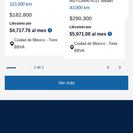
AUTOMATICO Sedan
a
110,000 km
43,000 km
q
$
182
,
800
$
290
,
300
Llévatelo por
Llévatelo por
$
4
,
717
.
76
al mes
$
5
,
971
.
08
al mes
Ciudad de México - Torre
Ciudad de México - Torre
BBVA
BBVA
1 de 1
Ver más