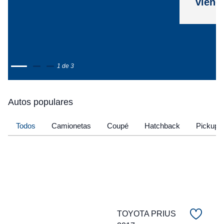
viene
1 de 3
Autos populares
Todos
Camionetas
Coupé
Hatchback
Pickup
TOYOTA PRIUS