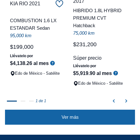
2017
KIA RIO 2021
C
HIBRIDO 1.8L HYBRID
PREMIUM CVT
t
COMBUSTION 1.6 LX
Hatchback
ESTANDAR Sedan
a
75,000 km
95,000 km
q
$
231
,
200
$
199
,
000
Llévatelo por
Súper precio
$
4
,
138
.
26
al mes
Llévatelo por
$
5
,
919
.
90
al mes
Edo de México - Satélite
Edo de México - Satélite
1 de 1
Ver más