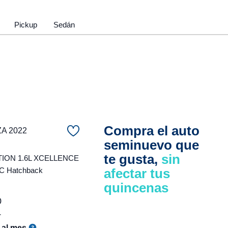
Pickup
Sedán
Compra el auto
ZA 2022
seminuevo que
te gusta,
sin
ION 1.6L XCELLENCE
C Hatchback
afectar tus
quincenas
0
r
al mes