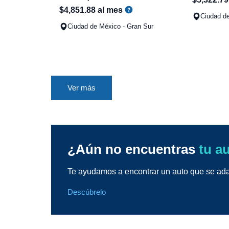
$
4
,
851
.
88
al mes
Ciudad de
Ciudad de México - Gran Sur
Ver más
¿Aún no encuentras
tu a
Te ayudamos a encontrar un auto que se adap
Descúbrelo