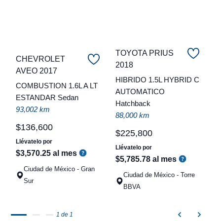
TOYOTA PRIUS
CHEVROLET
2018
C
AVEO 2017
HIBRIDO 1.5L HYBRID C
COMBUSTION 1.6L A LT
t
AUTOMATICO
ESTANDAR Sedan
Hatchback
a
93,002 km
88,000 km
q
$
136
,
600
$
225
,
800
Llévatelo por
Llévatelo por
$
3
,
570
.
25
al mes
$
5
,
785
.
78
al mes
Ciudad de México - Gran
Ciudad de México - Torre
Sur
BBVA
1 de 1