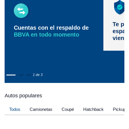
Te pr
Cuentas con el respaldo de
espac
BBVA en todo momento
viene
1 de 3
Autos populares
Todos
Camionetas
Coupé
Hatchback
Pickup