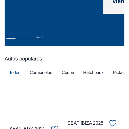
viene
1 de 3
Autos populares
Todos
Camionetas
Coupé
Hatchback
Pickup
SEAT IBIZA 2025
SEAT IBIZA 2021