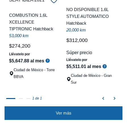
C
NO DISPONIBLE 1.6L
COMBUSTION 1.6L
STYLE AUTOMATICO
t
XCELLENCE
Hatchback
TIPTRONIC Hatchback
a
20,000 km
53,000 km
q
$
312
,
000
$
274
,
200
Súper precio
Llévatelo por
Llévatelo por
$
5
,
647
.
88
al mes
$
5
,
511
.
01
al mes
Ciudad de México - Torre
Ciudad de México - Gran
BBVA
Sur
1 de 1
Ver más