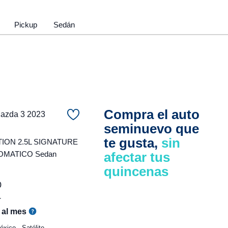
Pickup
Sedán
Compra el auto
zda 3 2023
seminuevo que
te gusta,
sin
ON 2.5L SIGNATURE
OMATICO Sedan
afectar tus
quincenas
0
r
al mes
xico - Satélite