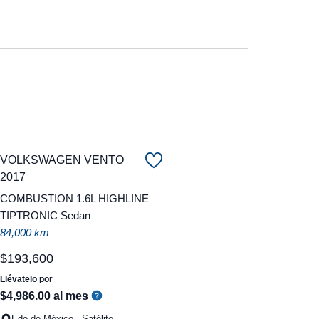
VOLKSWAGEN VENTO
2017
COMBUSTION 1.6L HIGHLINE
TIPTRONIC Sedan
84,000 km
$
193
,
600
Llévatelo por
$
4
,
986
.
00
al mes
Edo de México - Satélite