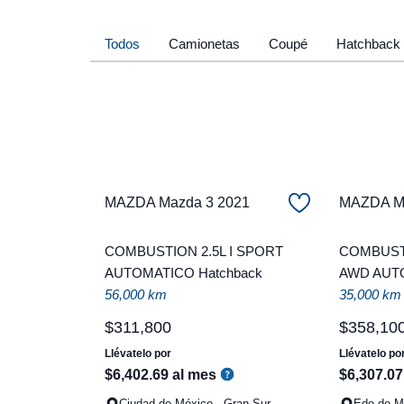
Todos
Camionetas
Coupé
Hatchback
MAZDA Mazda 3 2021
MAZDA Ma
COMBUSTION 2.5L I SPORT
COMBUSTI
AUTOMATICO Hatchback
AWD AUT
56,000 km
35,000 km
$
311
,
800
$
358
,
10
Llévatelo por
Llévatelo po
$
6
,
402
.
69
al mes
$
6
,
307
.
07
Ciudad de México - Gran Sur
Edo de Mé