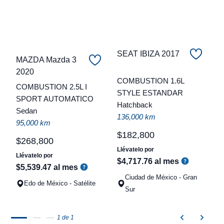
SEAT IBIZA 2017
MAZDA Mazda 3
C
2020
COMBUSTION 1.6L
COMBUSTION 2.5L I
t
STYLE ESTANDAR
SPORT AUTOMATICO
Hatchback
a
Sedan
136,000 km
q
95,000 km
$
182
,
800
$
268
,
800
Llévatelo por
Llévatelo por
$
4
,
717
.
76
al mes
$
5
,
539
.
47
al mes
Ciudad de México - Gran
Edo de México - Satélite
Sur
1 de 1