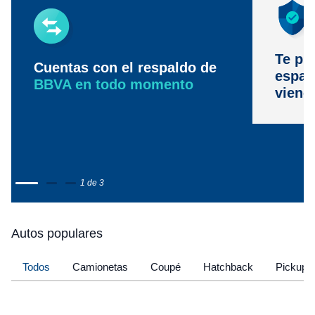
Te pr
Cuentas con el respaldo de
espac
BBVA en todo momento
viene
1 de 3
Autos populares
Todos
Camionetas
Coupé
Hatchback
Pickup