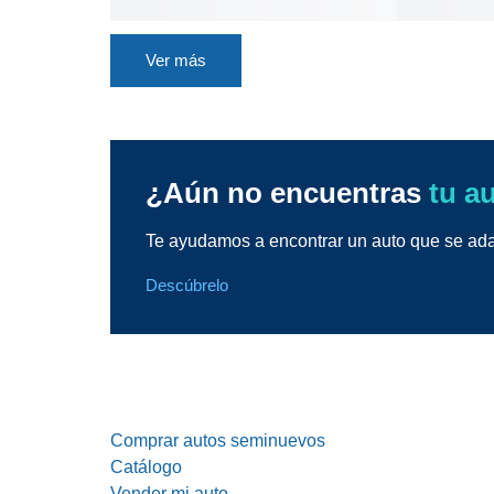
Ver más
¿Aún no encuentras
tu a
Te ayudamos a encontrar un auto que se adap
Descúbrelo
Comprar autos seminuevos
Catálogo
Vender mi auto