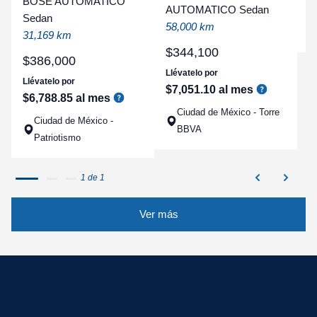
BOSE AUTOMATICO
AUTOMATICO Sedan
a
Sedan
58,000 km
q
31,169 km
$
344
,
100
$
386
,
000
Llévatelo por
Llévatelo por
$
7
,
051
.
10
al mes
$
6
,
788
.
85
al mes
Ciudad de México - Torre
Ciudad de México -
BBVA
Patriotismo
1 de 1
Ver más