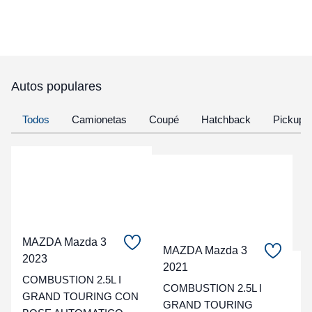
Autos populares
Todos
Camionetas
Coupé
Hatchback
Pickup
MAZDA Mazda 3
MAZDA Mazda 3
2023
2021
C
COMBUSTION 2.5L I
COMBUSTION 2.5L I
GRAND TOURING CON
t
GRAND TOURING