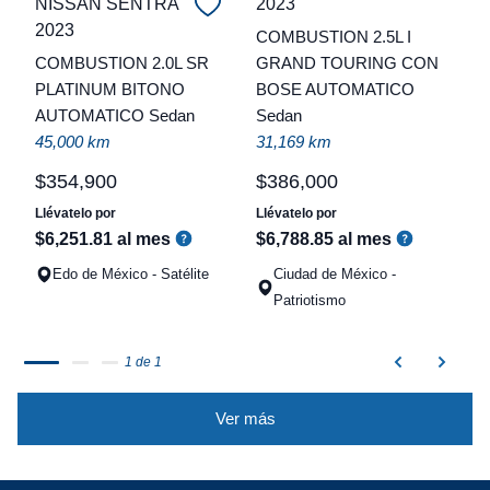
NISSAN SENTRA
2023
C
2023
COMBUSTION 2.5L I
COMBUSTION 2.0L SR
GRAND TOURING CON
t
PLATINUM BITONO
BOSE AUTOMATICO
a
AUTOMATICO Sedan
Sedan
q
45,000 km
31,169 km
$
354
,
900
$
386
,
000
Llévatelo por
Llévatelo por
$
6
,
251
.
81
al mes
$
6
,
788
.
85
al mes
Edo de México - Satélite
Ciudad de México -
Patriotismo
1 de 1
Ver más