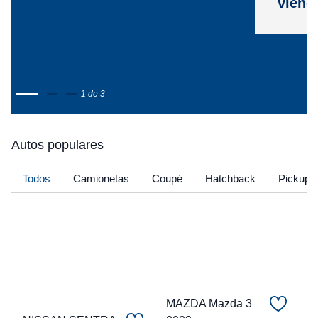
viene
1 de 3
Autos populares
Todos
Camionetas
Coupé
Hatchback
Pickup
MAZDA Mazda 3