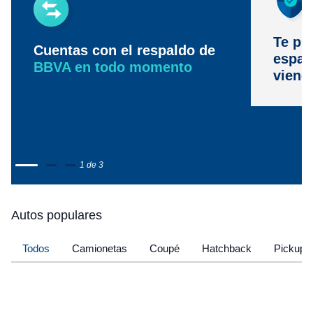
Te pr
Cuentas con el respaldo de
espac
BBVA en todo momento
viene
1 de 3
Autos populares
Todos
Camionetas
Coupé
Hatchback
Pickup