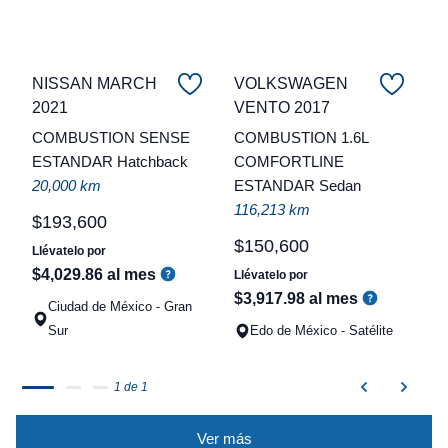
NISSAN MARCH
VOLKSWAGEN
C
2021
VENTO 2017
COMBUSTION SENSE
COMBUSTION 1.6L
t
ESTANDAR Hatchback
COMFORTLINE
a
20,000 km
ESTANDAR Sedan
q
116,213 km
$
193
,
600
$
150
,
600
Llévatelo por
$
4
,
029
.
86
al mes
Llévatelo por
$
3
,
917
.
98
al mes
Ciudad de México - Gran
Sur
Edo de México - Satélite
1 de 1
Ver más