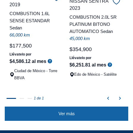
NISSAN SENTRA
2019
C
2023
COMBUSTION 1.6L
COMBUSTION 2.0L SR
t
SENSE ESTANDAR
PLATINUM BITONO
Sedan
a
AUTOMATICO Sedan
66,000 km
q
45,000 km
$
177
,
500
$
354
,
900
Llévatelo por
Llévatelo por
$
4
,
586
.
12
al mes
$
6
,
251
.
81
al mes
Ciudad de México - Torre
Edo de México - Satélite
BBVA
1 de 1
Ver más