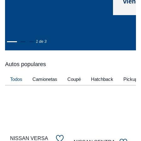
viene
1 de 3
Autos populares
Todos
Camionetas
Coupé
Hatchback
Pickup
NISSAN VERSA