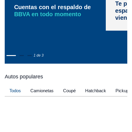
Te pr
Cuentas con el respaldo de
espac
BBVA en todo momento
viene
1 de 3
Autos populares
Todos
Camionetas
Coupé
Hatchback
Pickup