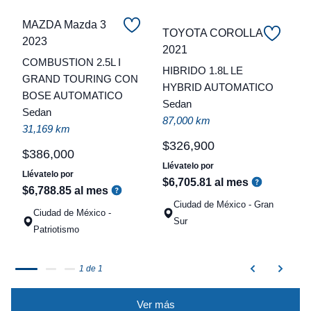
MAZDA Mazda 3
TOYOTA COROLLA
2023
2021
C
COMBUSTION 2.5L I
HIBRIDO 1.8L LE
GRAND TOURING CON
t
HYBRID AUTOMATICO
BOSE AUTOMATICO
Sedan
a
Sedan
87,000 km
q
31,169 km
$
326
,
900
$
386
,
000
Llévatelo por
Llévatelo por
$
6
,
705
.
81
al mes
$
6
,
788
.
85
al mes
Ciudad de México - Gran
Ciudad de México -
Sur
Patriotismo
1 de 1
Ver más