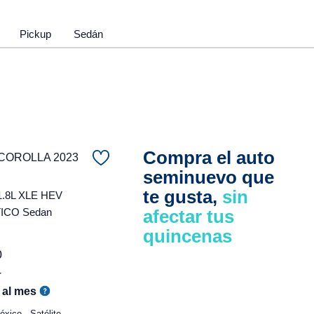
Pickup
Sedán
Compra el auto
COROLLA 2023
seminuevo que
te gusta,
sin
1.8L XLE HEV
ICO Sedan
afectar tus
quincenas
0
r
al mes
xico - Satélite