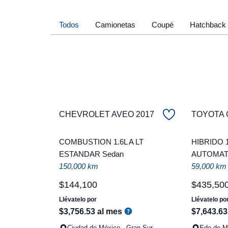
Todos
Camionetas
Coupé
Hatchback
CHEVROLET AVEO 2017
TOYOTA 
COMBUSTION 1.6L A LT
HIBRIDO 
ESTANDAR Sedan
AUTOMAT
150,000 km
59,000 km
$
144
,
100
$
435
,
50
Llévatelo por
Llévatelo po
$
3
,
756
.
53
al mes
$
7
,
643
.
63
Ciudad de México - Gran Sur
Edo de Mé