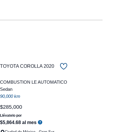
TOYOTA COROLLA 2020
COMBUSTION LE AUTOMATICO
Sedan
90,000 km
$
285
,
000
Llévatelo por
$
5
,
864
.
68
al mes
Ciudad de México - Gran Sur