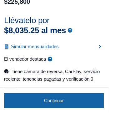
$
225
,
800
Llévatelo por
$
8
,
035
.
25
al mes
Simular mensualidades
El vendedor destaca
Tiene cámara de reversa, CarPlay, servicio
reciente; tenencias pagadas y verificación 0
Continuar