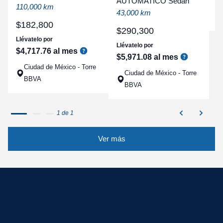
AUTOMATICO Sedan
a
110,000 km
43,000 km
q
$
182
,
800
$
290
,
300
Llévatelo por
Llévatelo por
$
4
,
717
.
76
al mes
$
5
,
971
.
08
al mes
Ciudad de México - Torre
Ciudad de México - Torre
BBVA
BBVA
1 de 1
Ver más