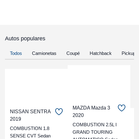
Autos populares
Todos
Camionetas
Coupé
Hatchback
Pickup
MAZDA Mazda 3
NISSAN SENTRA
2020
C
2019
COMBUSTION 2.5L I
COMBUSTION 1.8
t
GRAND TOURING
SENSE CVT Sedan