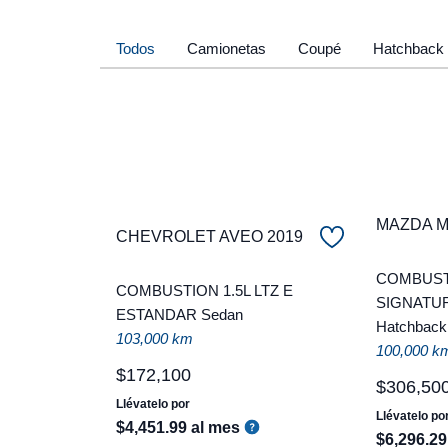
Todos
Camionetas
Coupé
Hatchback
MAZDA Ma
CHEVROLET AVEO 2019
COMBUST
COMBUSTION 1.5L LTZ E
SIGNATU
ESTANDAR Sedan
Hatchback
103,000 km
100,000 k
$
172
,
100
$
306
,
50
Llévatelo por
Llévatelo po
$
4
,
451
.
99
al mes
$
6
,
296
.
29