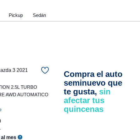
Pickup
Sedán
zda 3 2021
Compra el auto
seminuevo que
ION 2.5L TURBO
te gusta,
sin
RE AWD AUTOMATICO
afectar tus
quincenas
m
0
r
al mes