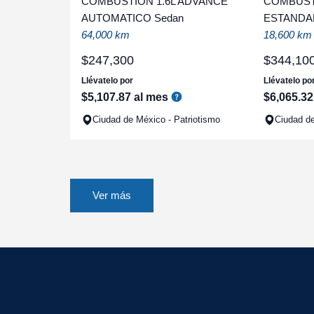
COMBUSTION 1.6L ADVANCE
COMBUSTI
AUTOMATICO Sedan
ESTANDAR
64,000 km
18,600 km
$
247
,
300
$
344
,
10
Llévatelo por
Llévatelo po
$
5
,
107
.
87
al mes
$
6
,
065
.
32
Ciudad de México - Patriotismo
Ciudad de
Ver más