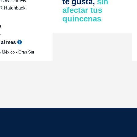
te gusta,
sin
ON 1.6L FR
 Hatchback
afectar tus
quincenas
0
r
al mes
 México - Gran Sur