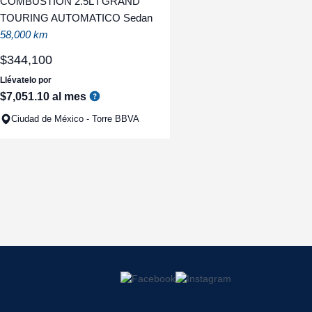
COMBUSTION 2.5L I GRAND
TOURING AUTOMATICO Sedan
58,000 km
$
344
,
100
Llévatelo por
$
7
,
051
.
10
al mes
Ciudad de México - Torre BBVA