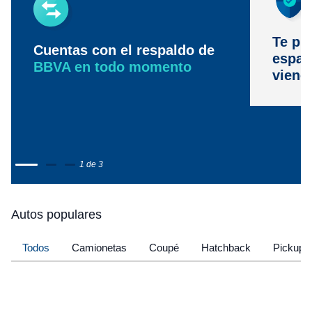
Te pr
Cuentas con el respaldo de
espac
BBVA en todo momento
viene
1 de 3
Autos populares
Todos
Camionetas
Coupé
Hatchback
Pickup