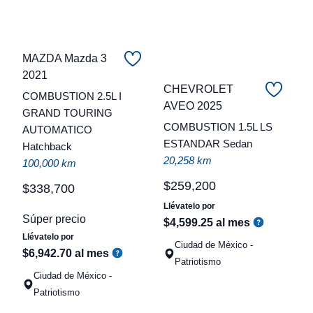
MAZDA Mazda 3
2021
CHEVROLET
COMBUSTION 2.5L I
C
AVEO 2025
GRAND TOURING
COMBUSTION 1.5L LS
AUTOMATICO
t
ESTANDAR Sedan
Hatchback
a
20,258 km
100,000 km
q
$
259
,
200
$
338
,
700
Llévatelo por
Súper precio
$
4
,
599
.
25
al mes
Llévatelo por
Ciudad de México -
$
6
,
942
.
70
al mes
Patriotismo
Ciudad de México -
Patriotismo