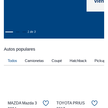
viene
1 de 3
Autos populares
Todos
Camionetas
Coupé
Hatchback
Pickup
MAZDA Mazda 3
TOYOTA PRIUS
C