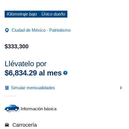
Kilometraje bajo
Único dueño
Ciudad de México - Patriotismo
$
333
,
300
Llévatelo por
$
6
,
834
.
29
al mes
Simular mensualidades
Información básica
Carrocería