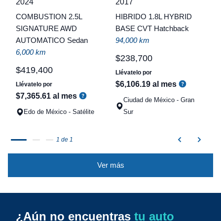
2024
2017
COMBUSTION 2.5L
HIBRIDO 1.8L HYBRID
t
SIGNATURE AWD
BASE CVT Hatchback
a
AUTOMATICO Sedan
94,000 km
q
6,000 km
$
238
,
700
$
419
,
400
Llévatelo por
$
6
,
106
.
19
al mes
Llévatelo por
$
7
,
365
.
61
al mes
Ciudad de México - Gran
Edo de México - Satélite
Sur
1 de 1
Ver más
¿Aún no encuentras
tu auto