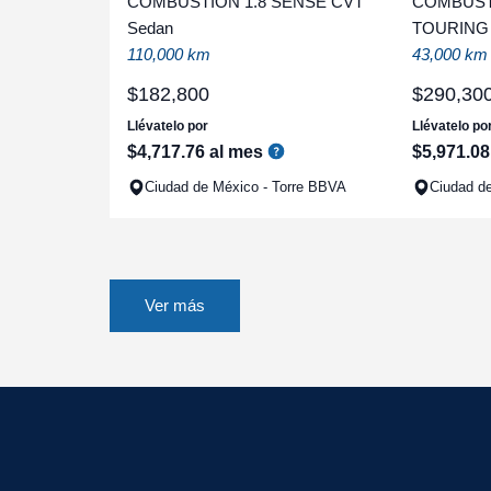
COMBUSTION 1.8 SENSE CVT
COMBUSTI
Sedan
TOURING
110,000 km
43,000 km
$
182
,
800
$
290
,
30
Llévatelo por
Llévatelo po
$
4
,
717
.
76
al mes
$
5
,
971
.
08
Ciudad de México - Torre BBVA
Ciudad d
Ver más