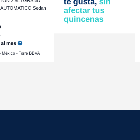
te gusta,
sin
ON 2.5L I GRAND
 AUTOMATICO Sedan
afectar tus
quincenas
0
r
al mes
e México - Torre BBVA