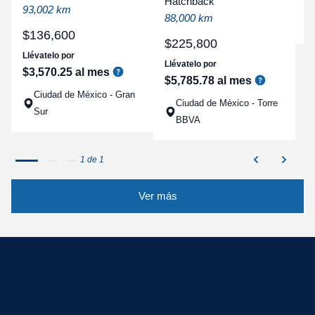
Hatchback
a
93,002 km
88,000 km
q
$
136
,
600
$
225
,
800
Llévatelo por
Llévatelo por
$
3
,
570
.
25
al mes
$
5
,
785
.
78
al mes
Ciudad de México - Gran
Ciudad de México - Torre
Sur
BBVA
1 de 1
Ver más