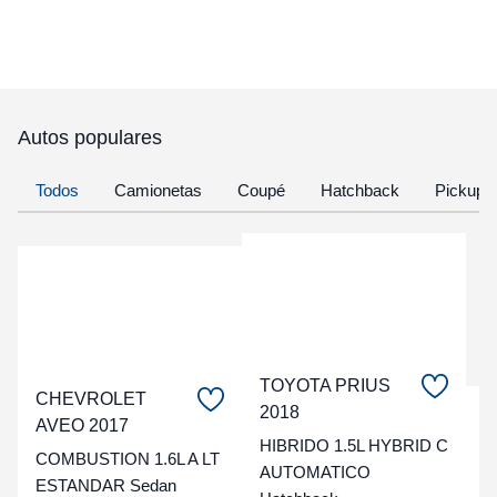
Autos populares
Todos
Camionetas
Coupé
Hatchback
Pickup
TOYOTA PRIUS
CHEVROLET
2018
C
AVEO 2017
HIBRIDO 1.5L HYBRID C
COMBUSTION 1.6L A LT
t
AUTOMATICO
ESTANDAR Sedan