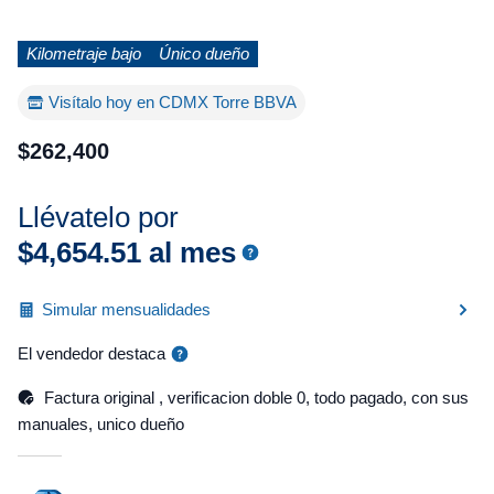
Kilometraje bajo
Único dueño
Visítalo hoy en CDMX Torre BBVA
$
262
,
400
Llévatelo por
$
4
,
654
.
51
al mes
Simular mensualidades
El vendedor destaca
Factura original , verificacion doble 0, todo pagado, con sus
manuales, unico dueño