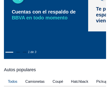
Te pr
Cuentas con el respaldo de
espac
BBVA en todo momento
viene
1 de 3
Autos populares
Todos
Camionetas
Coupé
Hatchback
Pickup