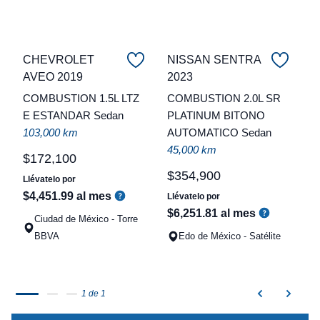
CHEVROLET
NISSAN SENTRA
C
AVEO 2019
2023
COMBUSTION 1.5L LTZ
COMBUSTION 2.0L SR
t
E ESTANDAR Sedan
PLATINUM BITONO
a
103,000 km
AUTOMATICO Sedan
q
45,000 km
$
172
,
100
$
354
,
900
Llévatelo por
$
4
,
451
.
99
al mes
Llévatelo por
$
6
,
251
.
81
al mes
Ciudad de México - Torre
BBVA
Edo de México - Satélite
1 de 1