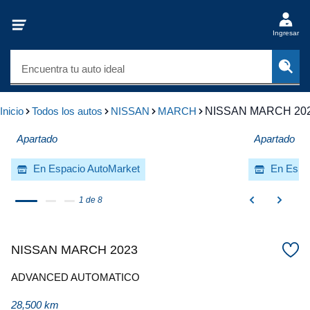
Ingresar
Encuentra tu auto ideal
Inicio
Todos los autos
NISSAN
MARCH
NISSAN MARCH 20
Apartado
Apartado
En Espacio AutoMarket
En Espa
1 de 8
NISSAN MARCH 2023
ADVANCED AUTOMATICO
28,500 km