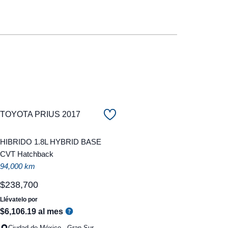
TOYOTA PRIUS 2017
HIBRIDO 1.8L HYBRID BASE
CVT Hatchback
94,000 km
$
238
,
700
Llévatelo por
$
6
,
106
.
19
al mes
Ciudad de México - Gran Sur