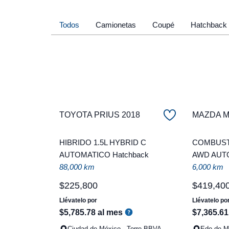
Todos
Camionetas
Coupé
Hatchback
TOYOTA PRIUS 2018
MAZDA Ma
HIBRIDO 1.5L HYBRID C
COMBUSTI
AUTOMATICO Hatchback
AWD AUT
88,000 km
6,000 km
$
225
,
800
$
419
,
40
Llévatelo por
Llévatelo po
$
5
,
785
.
78
al mes
$
7
,
365
.
61
Ciudad de México - Torre BBVA
Edo de Mé