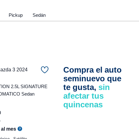
Pickup
Sedán
Compra el auto
zda 3 2024
seminuevo que
te gusta,
sin
ON 2.5L SIGNATURE
OMATICO Sedan
afectar tus
quincenas
0
r
al mes
xico - Satélite