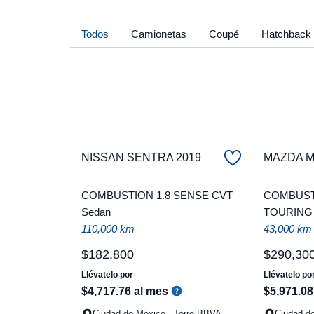
Todos
Camionetas
Coupé
Hatchback
NISSAN SENTRA 2019
MAZDA Ma
COMBUSTION 1.8 SENSE CVT
COMBUSTI
Sedan
TOURING
110,000 km
43,000 km
$
182
,
800
$
290
,
30
Llévatelo por
Llévatelo po
$
4
,
717
.
76
al mes
$
5
,
971
.
08
Ciudad de México - Torre BBVA
Ciudad d