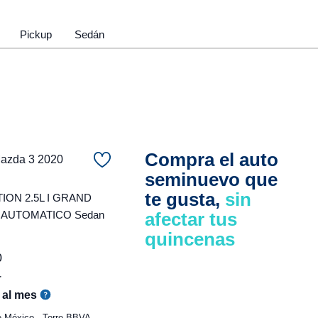
Pickup
Sedán
Compra el auto
zda 3 2020
seminuevo que
te gusta,
sin
ON 2.5L I GRAND
 AUTOMATICO Sedan
afectar tus
quincenas
0
r
al mes
e México - Torre BBVA