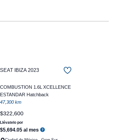
SEAT IBIZA 2023
COMBUSTION 1.6L XCELLENCE
ESTANDAR Hatchback
47,300 km
$
322
,
600
Llévatelo por
$
5
,
694
.
05
al mes
Ciudad de México - Gran Sur