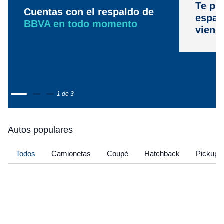
Te pr
Cuentas con el respaldo de
espac
BBVA en todo momento
viene
1 de 3
Autos populares
Todos
Camionetas
Coupé
Hatchback
Pickup