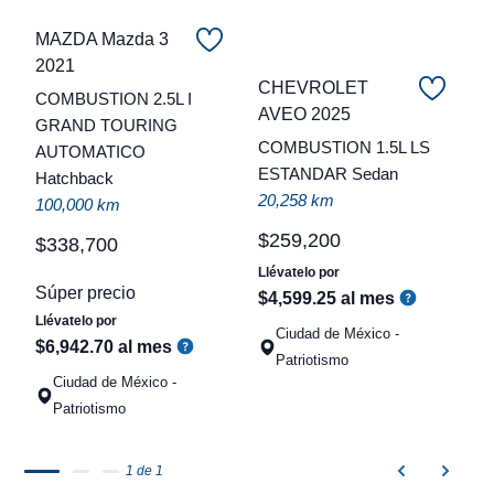
MAZDA Mazda 3
2021
CHEVROLET
COMBUSTION 2.5L I
C
AVEO 2025
GRAND TOURING
COMBUSTION 1.5L LS
AUTOMATICO
t
ESTANDAR Sedan
Hatchback
a
20,258 km
100,000 km
q
$
259
,
200
$
338
,
700
Llévatelo por
Súper precio
$
4
,
599
.
25
al mes
Llévatelo por
Ciudad de México -
$
6
,
942
.
70
al mes
Patriotismo
Ciudad de México -
Patriotismo
1 de 1