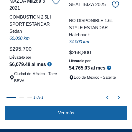
MAZDA Mazda 3
SEAT IBIZA 2025
2021
C
COMBUSTION 2.5L I
NO DISPONIBLE 1.6L
t
SPORT ESTANDAR
STYLE ESTANDAR
Sedan
a
Hatchback
60,000 km
q
74,000 km
$
295
,
700
$
268
,
800
Llévatelo por
Llévatelo por
$
6
,
079
.
48
al mes
$
4
,
765
.
03
al mes
Ciudad de México - Torre
Edo de México - Satélite
BBVA
1 de 1
Ver más