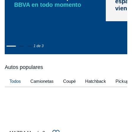
espac
BBVA en todo momento
viene
1 de 3
Autos populares
Todos
Camionetas
Coupé
Hatchback
Pickup