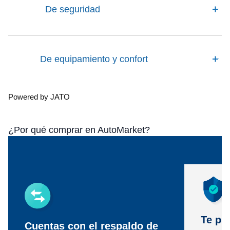
De seguridad
De equipamiento y confort
Powered by JATO
¿Por qué comprar en AutoMarket?
Te pr
Cuentas con el respaldo de