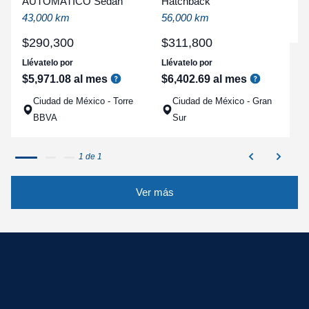
AUTOMATICO Sedan
Hatchback
a
43,000 km
56,000 km
q
$
290
,
300
$
311
,
800
Llévatelo por
Llévatelo por
$
5
,
971
.
08
al mes
$
6
,
402
.
69
al mes
Ciudad de México - Torre
Ciudad de México - Gran
BBVA
Sur
1 de 1
Ver más