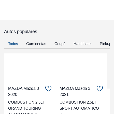
Autos populares
Todos
Camionetas
Coupé
Hatchback
Pickup
MAZDA Mazda 3
MAZDA Mazda 3
2020
2021
C
COMBUSTION 2.5L I
COMBUSTION 2.5L I
t
GRAND TOURING
SPORT AUTOMATICO