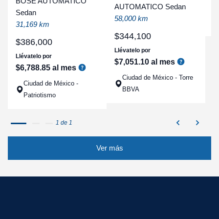
BOSE AUTOMATICO
AUTOMATICO Sedan
a
Sedan
58,000 km
q
31,169 km
$
344
,
100
$
386
,
000
Llévatelo por
Llévatelo por
$
7
,
051
.
10
al mes
$
6
,
788
.
85
al mes
Ciudad de México - Torre
Ciudad de México -
BBVA
Patriotismo
1 de 1
Ver más