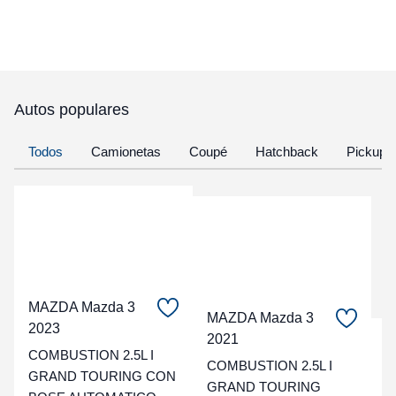
Autos populares
Todos
Camionetas
Coupé
Hatchback
Pickup
MAZDA Mazda 3
MAZDA Mazda 3
2023
2021
C
COMBUSTION 2.5L I
COMBUSTION 2.5L I
GRAND TOURING CON
t
GRAND TOURING