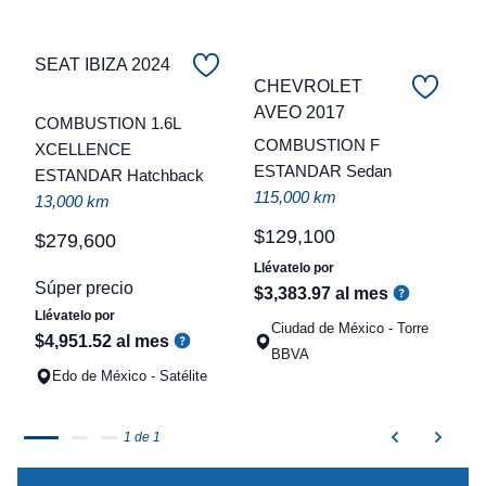
SEAT IBIZA 2024
CHEVROLET
C
AVEO 2017
COMBUSTION 1.6L
COMBUSTION F
XCELLENCE
t
ESTANDAR Sedan
ESTANDAR Hatchback
a
115,000 km
13,000 km
q
$
129
,
100
$
279
,
600
Llévatelo por
Súper precio
$
3
,
383
.
97
al mes
Llévatelo por
Ciudad de México - Torre
$
4
,
951
.
52
al mes
BBVA
Edo de México - Satélite
1 de 1