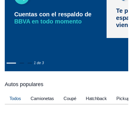
Te pr
Cuentas con el respaldo de
espac
BBVA en todo momento
viene
1 de 3
Autos populares
Todos
Camionetas
Coupé
Hatchback
Pickup