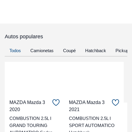
Autos populares
Todos
Camionetas
Coupé
Hatchback
Pickup
MAZDA Mazda 3
MAZDA Mazda 3
2020
2021
C
COMBUSTION 2.5L I
COMBUSTION 2.5L I
t
GRAND TOURING
SPORT AUTOMATICO