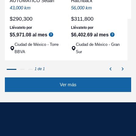
AUTOMATICO Sedan
Hatchback
a
43,000 km
56,000 km
q
$
290
,
300
$
311
,
800
Llévatelo por
Llévatelo por
$
5
,
971
.
08
al mes
$
6
,
402
.
69
al mes
Ciudad de México - Torre
Ciudad de México - Gran
BBVA
Sur
1 de 1
Ver más