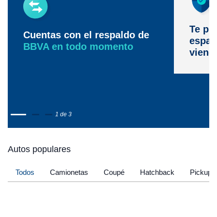
Te pr
Cuentas con el respaldo de
espac
BBVA en todo momento
viene
1 de 3
Autos populares
Todos
Camionetas
Coupé
Hatchback
Pickup