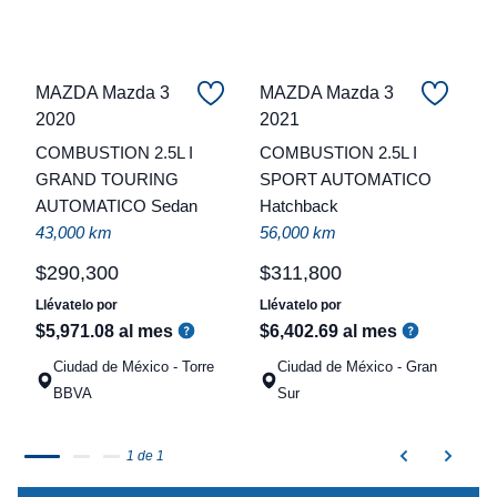
MAZDA Mazda 3
MAZDA Mazda 3
2020
2021
C
COMBUSTION 2.5L I
COMBUSTION 2.5L I
t
GRAND TOURING
SPORT AUTOMATICO
AUTOMATICO Sedan
Hatchback
a
43,000 km
56,000 km
q
$
290
,
300
$
311
,
800
Llévatelo por
Llévatelo por
$
5
,
971
.
08
al mes
$
6
,
402
.
69
al mes
Ciudad de México - Torre
Ciudad de México - Gran
BBVA
Sur
1 de 1