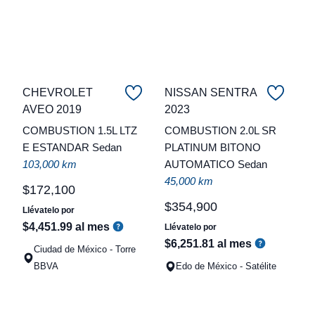
CHEVROLET
NISSAN SENTRA
C
AVEO 2019
2023
COMBUSTION 1.5L LTZ
COMBUSTION 2.0L SR
t
E ESTANDAR Sedan
PLATINUM BITONO
a
103,000 km
AUTOMATICO Sedan
q
45,000 km
$
172
,
100
$
354
,
900
Llévatelo por
$
4
,
451
.
99
al mes
Llévatelo por
$
6
,
251
.
81
al mes
Ciudad de México - Torre
BBVA
Edo de México - Satélite