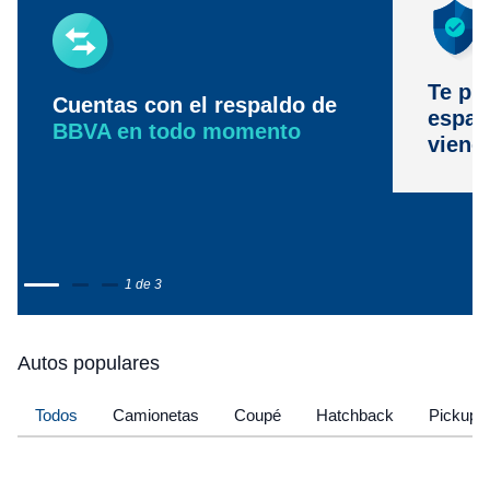
Te pr
Cuentas con el respaldo de
espac
BBVA en todo momento
viene
1 de 3
Autos populares
Todos
Camionetas
Coupé
Hatchback
Pickup