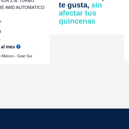
ION 2.5L TURBO
te gusta,
sin
RE AWD AUTOMATICO
afectar tus
quincenas
m
0
r
al mes
 México - Gran Sur