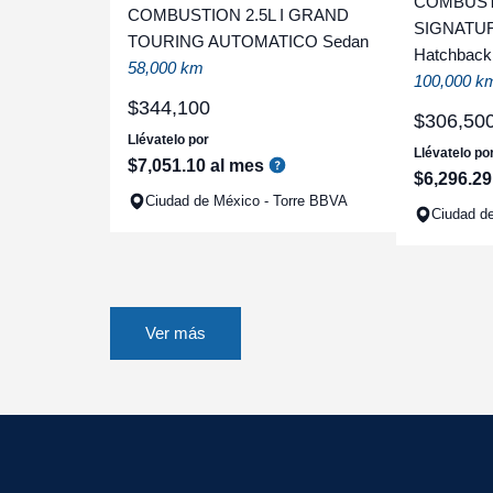
COMBUST
COMBUSTION 2.5L I GRAND
SIGNATU
TOURING AUTOMATICO Sedan
Hatchback
58,000 km
100,000 k
$
344
,
100
$
306
,
50
Llévatelo por
Llévatelo po
$
7
,
051
.
10
al mes
$
6
,
296
.
29
Ciudad de México - Torre BBVA
Ciudad de
Ver más