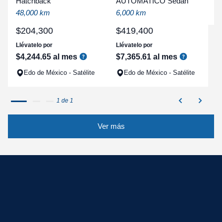
Hatchback
AUTOMATICO Sedan
q
48,000 km
6,000 km
$
204
,
300
$
419
,
400
Llévatelo por
Llévatelo por
$
4
,
244
.
65
al mes
$
7
,
365
.
61
al mes
Edo de México - Satélite
Edo de México - Satélite
1 de 1
Ver más