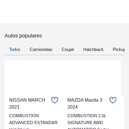
Autos populares
Todos
Camionetas
Coupé
Hatchback
Pickup
NISSAN MARCH
MAZDA Mazda 3
C
2021
2024
COMBUSTION
COMBUSTION 2.5L
t
ADVANCED ESTANDAR
SIGNATURE AWD
a