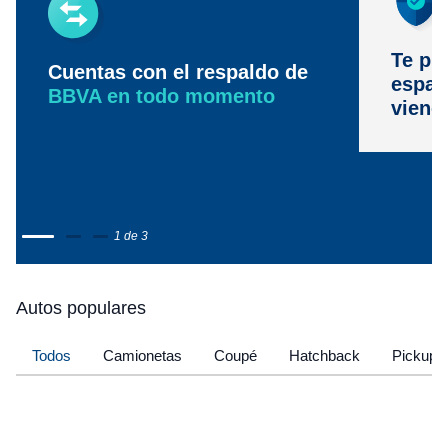
Te pr
Cuentas con el respaldo de
espac
BBVA en todo momento
viene
1 de 3
Autos populares
Todos
Camionetas
Coupé
Hatchback
Pickup