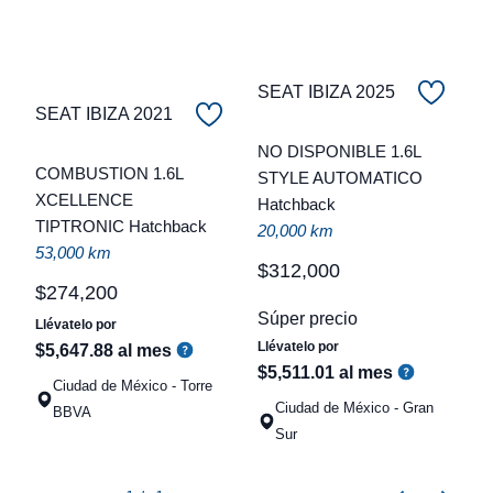
SEAT IBIZA 2025
SEAT IBIZA 2021
C
NO DISPONIBLE 1.6L
COMBUSTION 1.6L
STYLE AUTOMATICO
t
XCELLENCE
Hatchback
TIPTRONIC Hatchback
a
20,000 km
53,000 km
q
$
312
,
000
$
274
,
200
Súper precio
Llévatelo por
Llévatelo por
$
5
,
647
.
88
al mes
$
5
,
511
.
01
al mes
Ciudad de México - Torre
Ciudad de México - Gran
BBVA
Sur