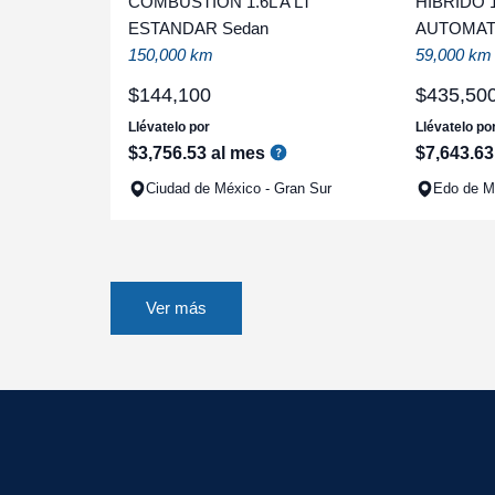
COMBUSTION 1.6L A LT
HIBRIDO 
ESTANDAR Sedan
AUTOMAT
150,000 km
59,000 km
$
144
,
100
$
435
,
50
Llévatelo por
Llévatelo po
$
3
,
756
.
53
al mes
$
7
,
643
.
63
Ciudad de México - Gran Sur
Edo de Mé
Ver más