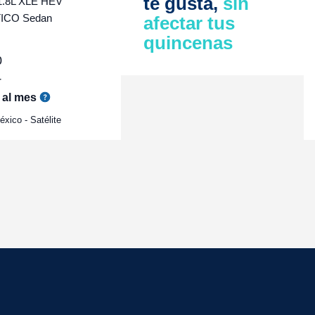
te gusta,
sin
1.8L XLE HEV
ICO Sedan
afectar tus
quincenas
0
r
al mes
xico - Satélite