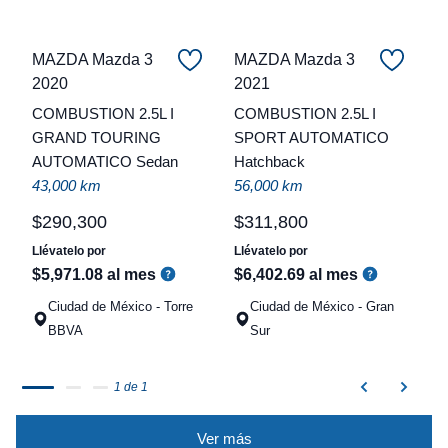
MAZDA Mazda 3
MAZDA Mazda 3
2020
2021
C
COMBUSTION 2.5L I
COMBUSTION 2.5L I
t
GRAND TOURING
SPORT AUTOMATICO
AUTOMATICO Sedan
Hatchback
a
43,000 km
56,000 km
q
$
290
,
300
$
311
,
800
Llévatelo por
Llévatelo por
$
5
,
971
.
08
al mes
$
6
,
402
.
69
al mes
Ciudad de México - Torre
Ciudad de México - Gran
BBVA
Sur
1 de 1
Ver más