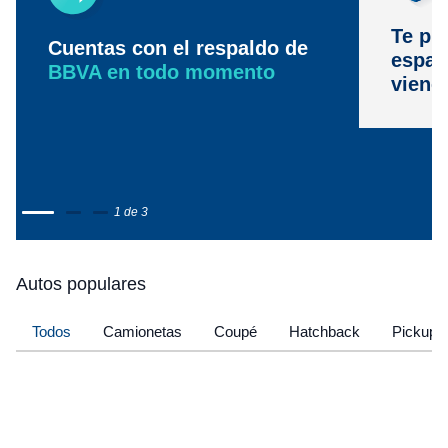
Te pr
Cuentas con el respaldo de
espac
BBVA en todo momento
viene
1 de 3
Autos populares
Todos
Camionetas
Coupé
Hatchback
Pickup