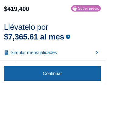
$
419
,
400
Súper precio
Llévatelo por
$
7
,
365
.
61
al mes
Simular mensualidades
Continuar