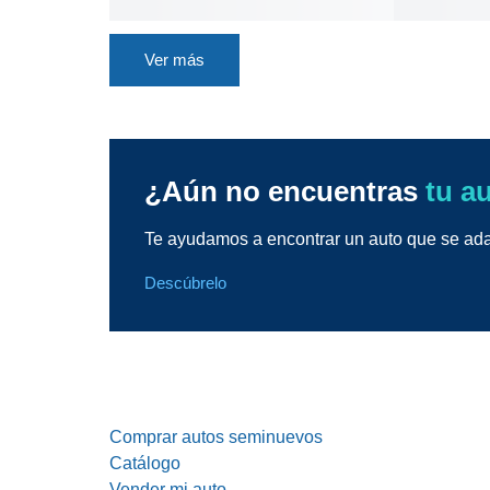
Ver más
¿Aún no encuentras
tu a
Te ayudamos a encontrar un auto que se adap
Descúbrelo
Comprar autos seminuevos
Catálogo
Vender mi auto