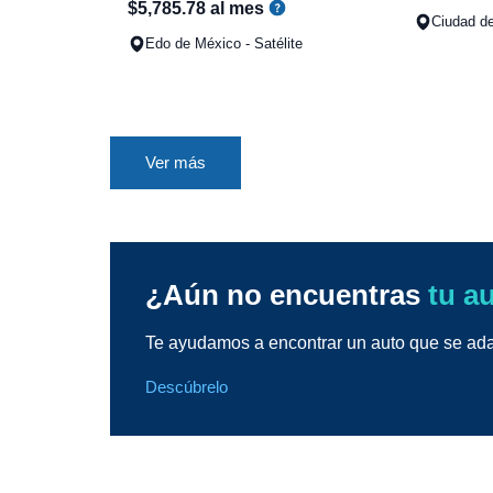
$
5
,
785
.
78
al mes
Ciudad de
Edo de México - Satélite
Ver más
¿Aún no encuentras
tu a
Te ayudamos a encontrar un auto que se adap
Descúbrelo