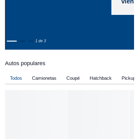
viene
1 de 3
Autos populares
Todos
Camionetas
Coupé
Hatchback
Pickup