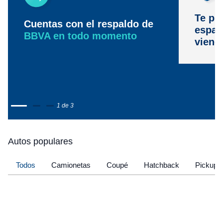
Te pr
Cuentas con el respaldo de
espac
BBVA en todo momento
viene
1 de 3
Autos populares
Todos
Camionetas
Coupé
Hatchback
Pickup