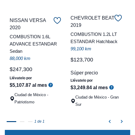
CHEVROLET BEAT
NISSAN VERSA
2019
2020
C
COMBUSTION 1.2L LT
COMBUSTION 1.6L
ESTANDAR Hatchback
t
ADVANCE ESTANDAR
99,100 km
Sedan
a
88,000 km
q
$
123
,
700
$
247
,
300
Súper precio
Llévatelo por
Llévatelo por
$
5
,
107
.
87
al mes
$
3
,
249
.
84
al mes
Ciudad de México -
Ciudad de México - Gran
Patriotismo
Sur
1 de 1