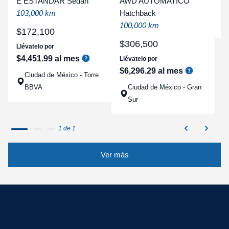
E ESTANDAR Sedan
AWD AUTOMATICO
a
103,000 km
Hatchback
q
100,000 km
$
172
,
100
$
306
,
500
Llévatelo por
$
4
,
451
.
99
al mes
Llévatelo por
$
6
,
296
.
29
al mes
Ciudad de México - Torre
BBVA
Ciudad de México - Gran
Sur
1 de 1
Ver más