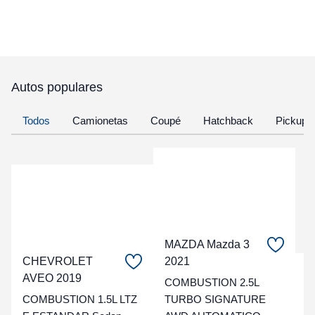
Autos populares
Todos
Camionetas
Coupé
Hatchback
Pickup
MAZDA Mazda 3
CHEVROLET
2021
C
AVEO 2019
COMBUSTION 2.5L
COMBUSTION 1.5L LTZ
TURBO SIGNATURE
t