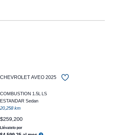
CHEVROLET AVEO 2025
COMBUSTION 1.5L LS
ESTANDAR Sedan
20,258 km
$
259
,
200
Llévatelo por
$
4
,
599
.
25
al mes