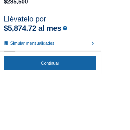
$
285
,
500
Llévatelo por
$
5
,
874
.
72
al mes
Simular mensualidades
Continuar