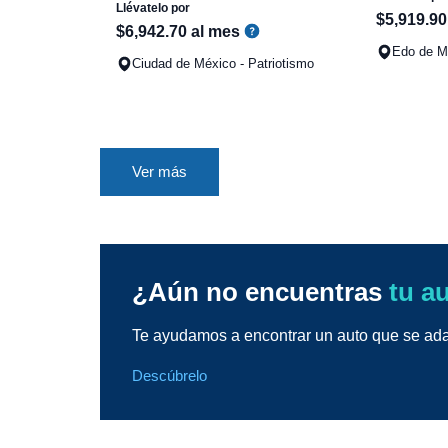
Llévatelo por
$
5
,
919
.
90
$
6
,
942
.
70
al mes
Edo de Mé
Ciudad de México - Patriotismo
Ver más
¿Aún no encuentras
tu a
Te ayudamos a encontrar un auto que se adap
Descúbrelo