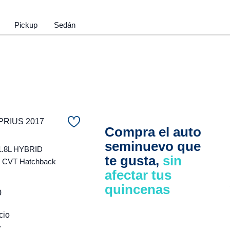
Pickup
Sedán
PRIUS 2017
Compra el auto
seminuevo que
1.8L HYBRID
te gusta,
sin
CVT Hatchback
afectar tus
quincenas
0
cio
r