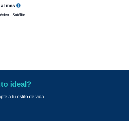
al mes
xico - Satélite
uto ideal?
te a tu estilo de vida